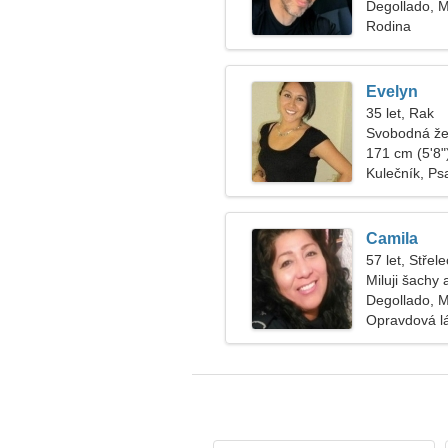
Degollado, 
Rodina
Evelyn
35 let, Rak
Svobodná že
171 cm (5'8")
Kulečník, Ps
Camila
57 let, Střele
Miluji šachy 
Degollado, 
Opravdová l