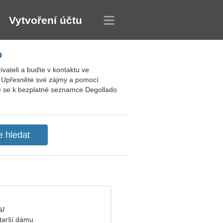
Vytvoření účtu
o
ateli a buďte v kontaktu ve
y. Upřesněte své zájmy a pomocí
jte se k bezplatné seznamce Degollado
ář
tarší dámu