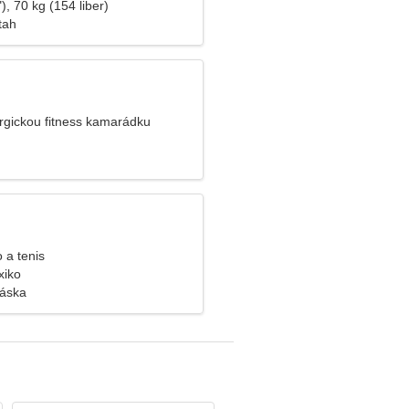
), 70 kg (154 liber)
tah
gickou fitness kamarádku
o a tenis
xiko
láska