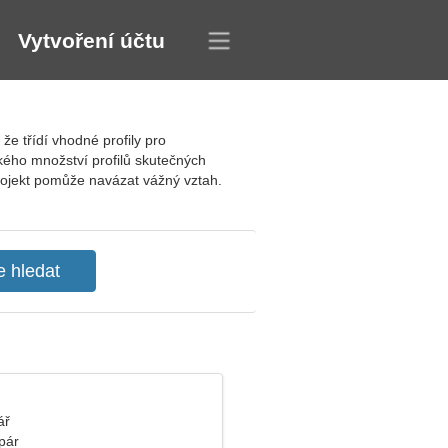
Vytvoření účtu
e třídí vhodné profily pro
lkého množství profilů skutečných
Projekt pomůže navázat vážný vztah.
ář
pár