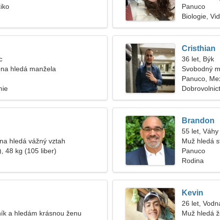
iko
Panuco
Biologie, Vi
Cristhian
c
36 let, Býk
na hledá manžela
Svobodný m
Panuco, Me
mie
Dobrovolnict
Brandon
55 let, Váhy
ena hledá vážný vztah
Muž hledá s
, 48 kg (105 liber)
Panuco
Rodina
Kevin
26 let, Vodn
ník a hledám krásnou ženu
Muž hledá 