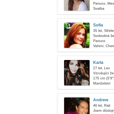
Panuco, Mex
Svatba
Sofia
35 let, Střele
Svobodná že
Panuco
Vaření, Che
Karla
27 let, Lev
Vzrušující ž
175 cm (5'9")
Manželství
Andrew
46 let, Rak
Jsem důstoj