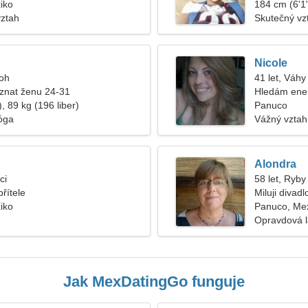
iko
184 cm (6'1"
vztah
Skutečný vz
Nicole
roh
41 let, Váhy
znat ženu 24-31
Hledám ener
, 89 kg (196 liber)
Panuco
óga
Vážný vztah
Alondra
ci
58 let, Ryby
řítele
Miluji divadl
iko
Panuco, Me
Opravdová 
Jak MexDatingGo funguje