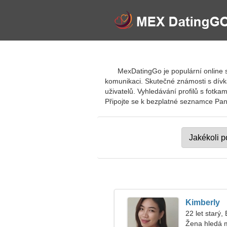
MexDatingGo je populární online 
komunikaci. Skutečné známosti s dívka
uživatelů. Vyhledávání profilů s fotk
Připojte se k bezplatné seznamce Panuc
Kimberly
22 let starý,
Žena hledá 