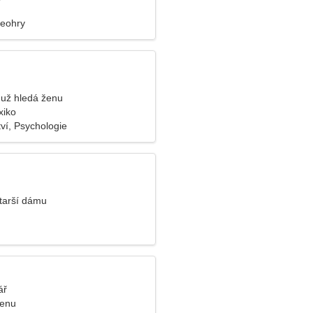
deohry
už hledá ženu
xiko
ví, Psychologie
tarší dámu
ář
ženu