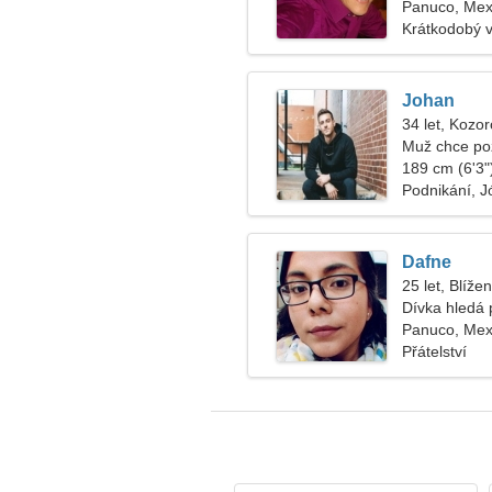
Panuco, Mex
Krátkodobý 
Johan
34 let, Kozo
Muž chce po
189 cm (6'3")
Podnikání, J
Dafne
25 let, Blížen
Dívka hledá p
Panuco, Mex
Přátelství