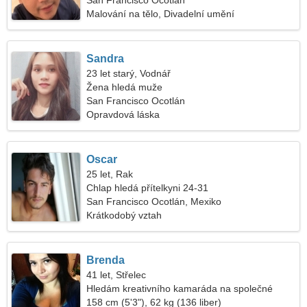
San Francisco Ocotlán
Malování na tělo, Divadelní umění
Sandra
23 let starý, Vodnář
Žena hledá muže
San Francisco Ocotlán
Opravdová láska
Oscar
25 let, Rak
Chlap hledá přítelkyni 24-31
San Francisco Ocotlán, Mexiko
Krátkodobý vztah
Brenda
41 let, Střelec
Hledám kreativního kamaráda na společné
lyžování
158 cm (5'3"), 62 kg (136 liber)