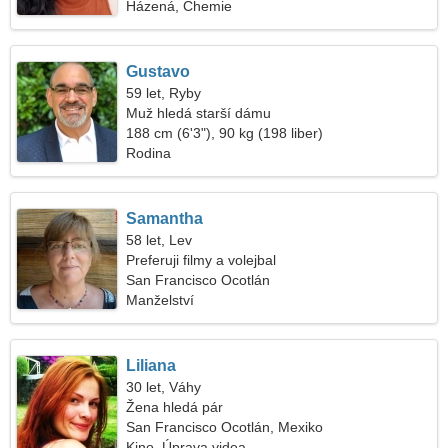
Házená, Chemie
Gustavo
59 let, Ryby
Muž hledá starší dámu
188 cm (6'3"), 90 kg (198 liber)
Rodina
Samantha
58 let, Lev
Preferuji filmy a volejbal
San Francisco Ocotlán
Manželství
Liliana
30 let, Váhy
Žena hledá pár
San Francisco Ocotlán, Mexiko
Kino, Úprava videa