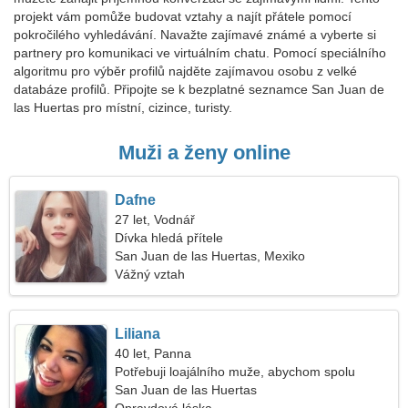
projekt vám pomůže budovat vztahy a najít přátele pomocí
pokročilého vyhledávání. Navažte zajímavé známé a vyberte si
partnery pro komunikaci ve virtuálním chatu. Pomocí speciálního
algoritmu pro výběr profilů najděte zajímavou osobu z velké
databáze profilů. Připojte se k bezplatné seznamce San Juan de
las Huertas pro místní, cizince, turisty.
Muži a ženy online
Dafne
27 let, Vodnář
Dívka hledá přítele
San Juan de las Huertas, Mexiko
Vážný vztah
Liliana
40 let, Panna
Potřebuji loajálního muže, abychom spolu
cestovali
San Juan de las Huertas