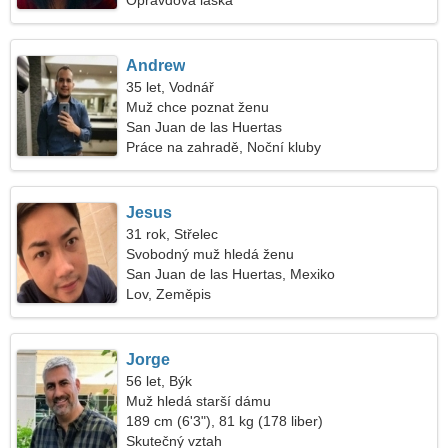
Opravdová láska
Andrew
35 let, Vodnář
Muž chce poznat ženu
San Juan de las Huertas
Práce na zahradě, Noční kluby
Jesus
31 rok, Střelec
Svobodný muž hledá ženu
San Juan de las Huertas, Mexiko
Lov, Zeměpis
Jorge
56 let, Býk
Muž hledá starší dámu
189 cm (6'3"), 81 kg (178 liber)
Skutečný vztah