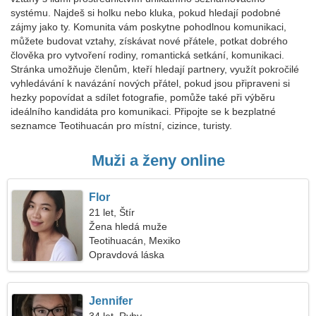
systému. Najdeš si holku nebo kluka, pokud hledají podobné
zájmy jako ty. Komunita vám poskytne pohodlnou komunikaci,
můžete budovat vztahy, získávat nové přátele, potkat dobrého
člověka pro vytvoření rodiny, romantická setkání, komunikaci.
Stránka umožňuje členům, kteří hledají partnery, využít pokročilé
vyhledávání k navázání nových přátel, pokud jsou připraveni si
hezky popovídat a sdílet fotografie, pomůže také při výběru
ideálního kandidáta pro komunikaci. Připojte se k bezplatné
seznamce Teotihuacán pro místní, cizince, turisty.
Muži a ženy online
Flor
21 let, Štír
Žena hledá muže
Teotihuacán, Mexiko
Opravdová láska
Jennifer