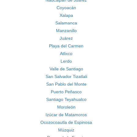
Naucalpan de Juárez
Coyoacán
Xalapa
Salamanca
Manzanillo
Juárez
Playa del Carmen
Atlixco
Lerdo
Valle de Santiago
San Salvador Tizatlali
San Pablo del Monte
Puerto Peñasco
Santiago Teyahualco
Moroleón
Izúcar de Matamoros
Ocozocoautla de Espinosa
Múzquiz