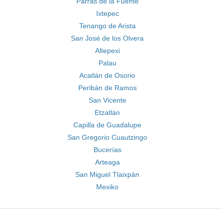
Parras de la Fuente
Ixtepec
Tenango de Arista
San José de los Olvera
Altepexi
Palau
Acatlán de Osorio
Peribán de Ramos
San Vicente
Etzatlán
Capilla de Guadalupe
San Gregorio Cuautzingo
Bucerías
Arteaga
San Miguel Tlaixpán
Mexiko