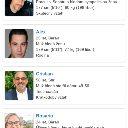
Pracuji v Senátu a hledám sympatickou ženu
177 cm (5'10"), 90 kg (198 liber)
Skutečný vztah
Alex
25 let, Beran
Muž hledá ženu
179 cm (5'11"), 77 kg (169 liber)
Rodina
Cristian
58 let, Štír
Muž hledá starší dámu 49-56
Teotihuacán
Krátkodobý vztah
Rosario
24 let, Beran
Úžasná žena, která hledá trvalý vztah