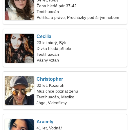
34 let, Ryby
Žena hledá pár 37-42
Teotihuacán
Politika a právo, Procházky pod širým nebem
Cecilia
23 let starý, Býk
Dívka hledá přítele
Teotihuacán
Vážný vztah
Christopher
32 let, Kozoroh
Muž chce poznat ženu
Teotihuacán, Mexiko
Jóga, Videofilmy
Aracely
41 let, Vodnář