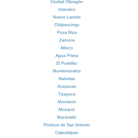
Ciudad Obregón
Iztacalco
Nuevo Laredo
Chilpancingo
Poza Rica
Zamora
Atlixco
Agua Prieta
El Pueblito
Montemorelos
Nativitas
Acayucan
Tizayuca
Moroleón
Múzquiz
Maravatio
Pórticos de San Antonio
Calpulalpan