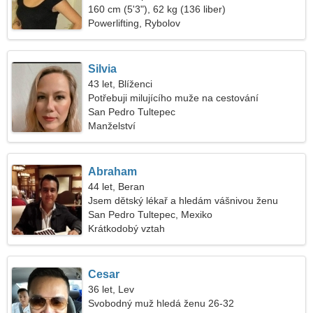
160 cm (5'3"), 62 kg (136 liber)
Powerlifting, Rybolov
Silvia
43 let, Blíženci
Potřebuji milujícího muže na cestování
San Pedro Tultepec
Manželství
Abraham
44 let, Beran
Jsem dětský lékař a hledám vášnivou ženu
San Pedro Tultepec, Mexiko
Krátkodobý vztah
Cesar
36 let, Lev
Svobodný muž hledá ženu 26-32