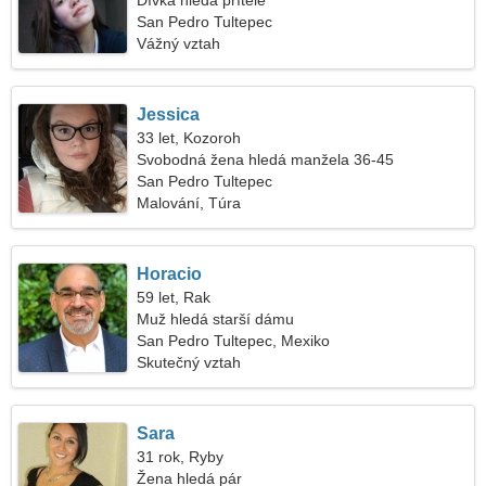
Dívka hledá přítele
San Pedro Tultepec
Vážný vztah
Jessica
33 let, Kozoroh
Svobodná žena hledá manžela 36-45
San Pedro Tultepec
Malování, Túra
Horacio
59 let, Rak
Muž hledá starší dámu
San Pedro Tultepec, Mexiko
Skutečný vztah
Sara
31 rok, Ryby
Žena hledá pár