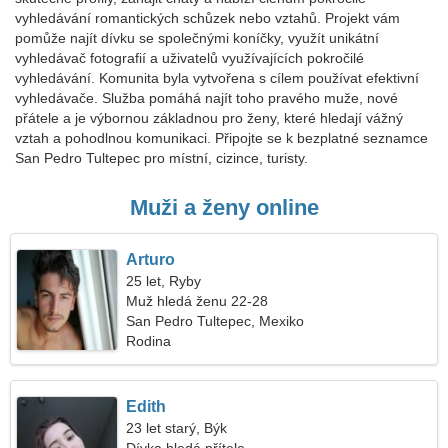
vyhledávání romantických schůzek nebo vztahů. Projekt vám
pomůže najít dívku se společnými koníčky, využít unikátní
vyhledávač fotografií a uživatelů využívajících pokročilé
vyhledávání. Komunita byla vytvořena s cílem používat efektivní
vyhledávače. Služba pomáhá najít toho pravého muže, nové
přátele a je výbornou základnou pro ženy, které hledají vážný
vztah a pohodlnou komunikaci. Připojte se k bezplatné seznamce
San Pedro Tultepec pro místní, cizince, turisty.
Muži a ženy online
Arturo
25 let, Ryby
Muž hledá ženu 22-28
San Pedro Tultepec, Mexiko
Rodina
Edith
23 let starý, Býk