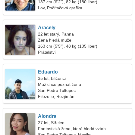
187 cm (6'2"), 82 kg (180 liber)
Lov, Počítačová grafika
Aracely
22 let starý, Panna
Žena hledá muže
163 cm (5'5"), 48 kg (105 liber)
Přátelství
Eduardo
35 let, Blíženci
Muž chce poznat ženu
San Pedro Tultepec
Filozofie, Rozjímání
Alondra
27 let, Střelec
Fantastická žena, která hledá vztah
San Pedro Tultepec, Mexiko