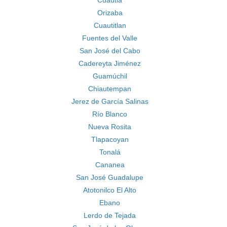
Cuautla
Orizaba
Cuautitlan
Fuentes del Valle
San José del Cabo
Cadereyta Jiménez
Guamúchil
Chiautempan
Jerez de García Salinas
Río Blanco
Nueva Rosita
Tlapacoyan
Tonalá
Cananea
San José Guadalupe
Atotonilco El Alto
Ebano
Lerdo de Tejada