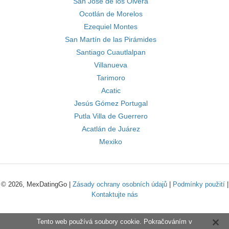
San José de los Olvera
Ocotlán de Morelos
Ezequiel Montes
San Martín de las Pirámides
Santiago Cuautlalpan
Villanueva
Tarimoro
Acatic
Jesús Gómez Portugal
Putla Villa de Guerrero
Acatlán de Juárez
Mexiko
© 2026, MexDatingGo |
Zásady ochrany osobních údajů
|
Podmínky použití
|
Kontaktujte nás
Tento web používá soubory cookie. Pokračováním v