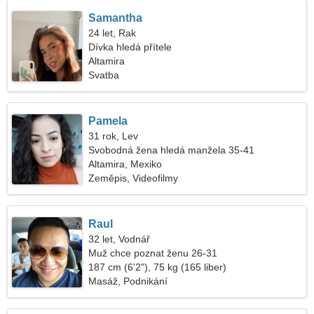
Samantha
24 let, Rak
Dívka hledá přítele
Altamira
Svatba
Pamela
31 rok, Lev
Svobodná žena hledá manžela 35-41
Altamira, Mexiko
Zeměpis, Videofilmy
Raul
32 let, Vodnář
Muž chce poznat ženu 26-31
187 cm (6'2"), 75 kg (165 liber)
Masáž, Podnikání