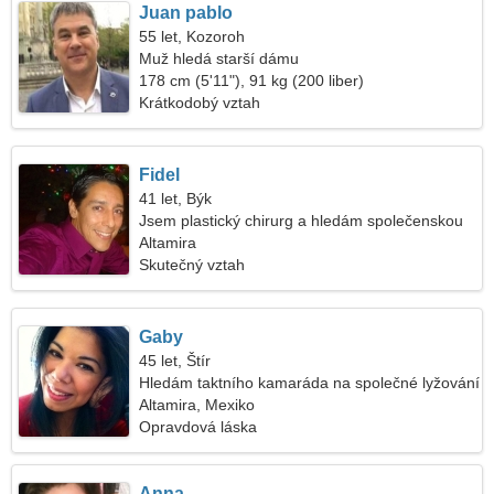
Juan pablo
55 let, Kozoroh
Muž hledá starší dámu
178 cm (5'11"), 91 kg (200 liber)
Krátkodobý vztah
Fidel
41 let, Býk
Jsem plastický chirurg a hledám společenskou
ženu
Altamira
Skutečný vztah
Gaby
45 let, Štír
Hledám taktního kamaráda na společné lyžování
Altamira, Mexiko
Opravdová láska
Anna