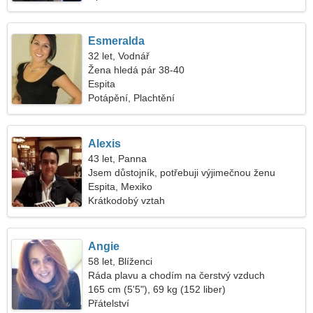
Esmeralda
32 let, Vodnář
Žena hledá pár 38-40
Espita
Potápění, Plachtění
Alexis
43 let, Panna
Jsem důstojník, potřebuji výjimečnou ženu
Espita, Mexiko
Krátkodobý vztah
Angie
58 let, Blíženci
Ráda plavu a chodím na čerstvý vzduch
165 cm (5'5"), 69 kg (152 liber)
Přátelství