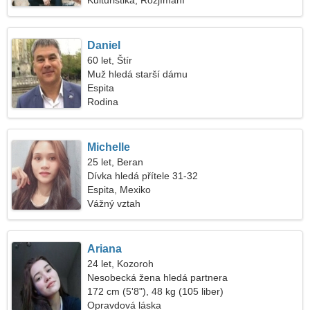
Kulturistika, Rozjímání
Daniel
60 let, Štír
Muž hledá starší dámu
Espita
Rodina
Michelle
25 let, Beran
Dívka hledá přítele 31-32
Espita, Mexiko
Vážný vztah
Ariana
24 let, Kozoroh
Nesobecká žena hledá partnera
172 cm (5'8"), 48 kg (105 liber)
Opravdová láska