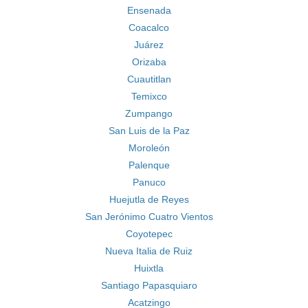
Ensenada
Coacalco
Juárez
Orizaba
Cuautitlan
Temixco
Zumpango
San Luis de la Paz
Moroleón
Palenque
Panuco
Huejutla de Reyes
San Jerónimo Cuatro Vientos
Coyotepec
Nueva Italia de Ruiz
Huixtla
Santiago Papasquiaro
Acatzingo