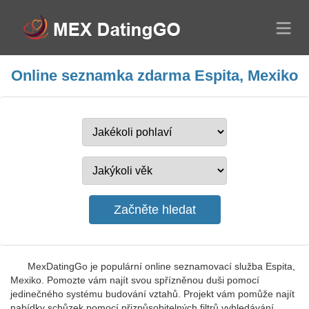
Online seznamka zdarma Espita, Mexiko
MexDatingGo je populární online seznamovací služba Espita,
Mexiko. Pomozte vám najít svou spřízněnou duši pomocí
jedinečného systému budování vztahů. Projekt vám pomůže najít
nabídky schůzek pomocí přizpůsobitelných filtrů vyhledávání.