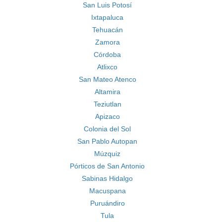
San Luis Potosí
Ixtapaluca
Tehuacán
Zamora
Córdoba
Atlixco
San Mateo Atenco
Altamira
Teziutlan
Apizaco
Colonia del Sol
San Pablo Autopan
Múzquiz
Pórticos de San Antonio
Sabinas Hidalgo
Macuspana
Puruándiro
Tula