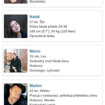
Manželství
Natali
27 let, Štír
Dívka hledá přítele 29-36
168 cm (5'7"), 54 kg (119 liber)
Opravdová láska
Marco
31 rok, Lev
Svobodný muž hledá ženu
Huitzuco
Sociologie, Lyžování
Marlon
42 let, Střelec
Pracuji v restauraci, potřebuji přátelskou ženu
Huitzuco, Mexiko
Krátkodobý vztah