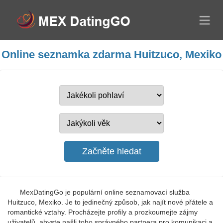
Online seznamka zdarma Huitzuco, Mexiko
MexDatingGo je populární online seznamovací služba
Huitzuco, Mexiko. Je to jedinečný způsob, jak najít nové přátele a
romantické vztahy. Procházejte profily a prozkoumejte zájmy
uživatelů, abyste našli toho správného partnera pro komunikaci a