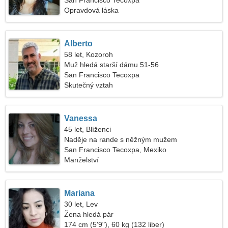
San Francisco Tecoxpa
Opravdová láska
Alberto
58 let, Kozoroh
Muž hledá starší dámu 51-56
San Francisco Tecoxpa
Skutečný vztah
Vanessa
45 let, Blíženci
Naděje na rande s něžným mužem
San Francisco Tecoxpa, Mexiko
Manželství
Mariana
30 let, Lev
Žena hledá pár
174 cm (5'9"), 60 kg (132 liber)