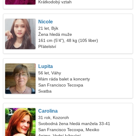
Krátkodobý vztah
Nicole
21 let, Býk
Žena hledá muže
161 cm (5'4"), 48 kg (105 liber)
Přátelství
Lupita
56 let, Váhy
Mám ráda balet a koncerty
San Francisco Tecoxpa
Svatba
Carolina
31 rok, Kozoroh
Svobodná žena hledá manžela 33-41
San Francisco Tecoxpa, Mexiko
Anime, Vodní lyžování