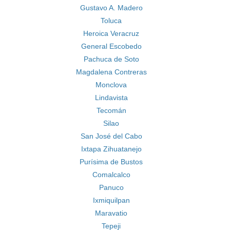
Gustavo A. Madero
Toluca
Heroica Veracruz
General Escobedo
Pachuca de Soto
Magdalena Contreras
Monclova
Lindavista
Tecomán
Silao
San José del Cabo
Ixtapa Zihuatanejo
Purísima de Bustos
Comalcalco
Panuco
Ixmiquilpan
Maravatio
Tepeji